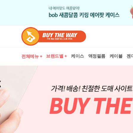
브랜드별 +
케이스
액정필름
케이블
젠
전체메뉴 +