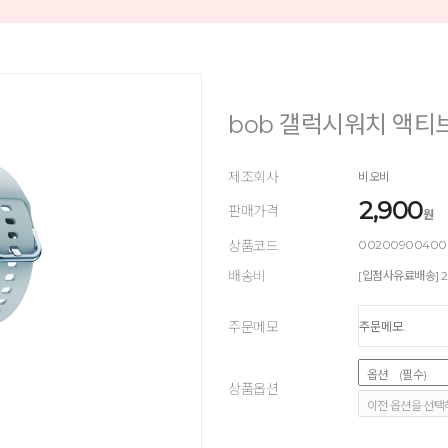
bob 갤럭시워치 액티
제조회사
비오비
2,900
판매가격
원
상품코드
00200900400
배송비
[입점사유료배송] 2,
주문메모
상품옵션