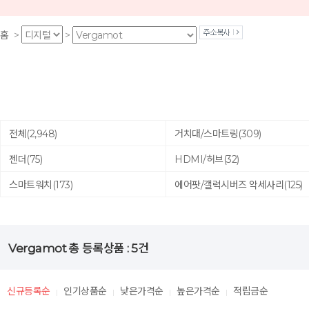
홈
>
>
전체
(2,948)
거치대/스마트링
(309)
젠더
(75)
HDMI/허브
(32)
스마트워치
(173)
에어팟/갤럭시버즈 악세사리
(125)
Vergamot
총 등록상품 :
5
건
신규등록순
인기상품순
낮은가격순
높은가격순
적립금순
|
|
|
|