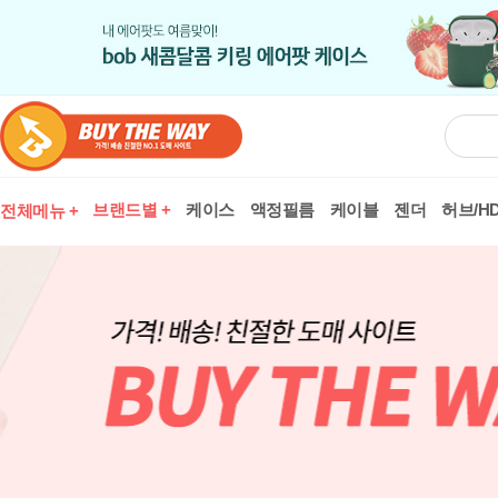
브랜드별 +
케이스
액정필름
케이블
젠더
허브/HD
전체메뉴 +