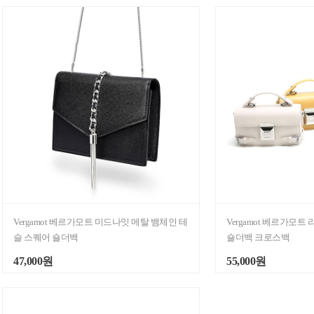
Vergamot 베르가모트 미드나잇 메탈 뱀체인 테
Vergamot 베르가모트
슬 스퀘어 숄더백
숄더백 크로스백
47,000원
55,000원