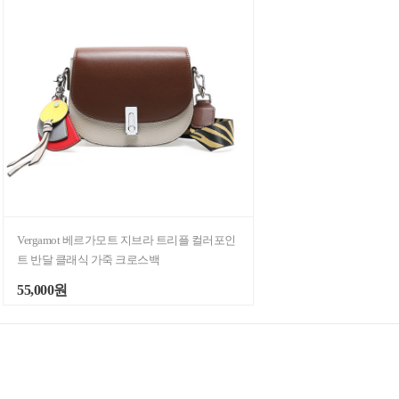
Vergamot 베르가모트 지브라 트리플 컬러포인
트 반달 클래식 가죽 크로스백
55,000원