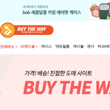
브랜드별 +
케이스
액정필름
케이블
젠더
허브/HD
전체메뉴 +